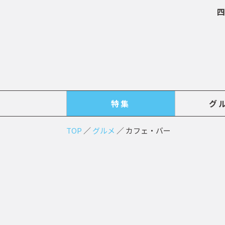
四
特集
グ
TOP
／
グルメ
／
カフェ・バー