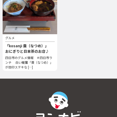
グルメ
「kosanji 棗（なつめ）」
おにぎりと日本茶のお店♪
四日市のグルメ情報 ＃四日市ラ
ンチ 白い暖簾「棗（なつめ）」
が目印ステキな […]