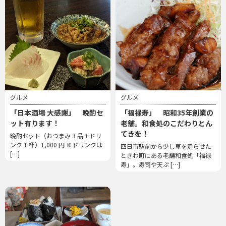
グルメ
グルメ
「日本酒場 大感謝」 晩酌セ
「福禄寿」 昭和35年創業の
ット有ります！
老舗。和食処のこだわりとん
てきを！
晩酌セット（おつまみ 3 品＋ドリ
ンク 1 杯）1,000 円 ※ドリンクは
四日市駅前から少し車を走らせた
[…]
ときわ町にある老舗和食処「福禄
寿」。寿司や天ぷ […]