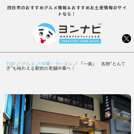
四日市のおすすめグルメ情報＆おすすめお土産情報のサイ
トなら！
TOP
／
グルメ
／
中華・ラーメン
／
「一楽」 名物“とんて
き”も味わえる駅前の老舗中華へ！